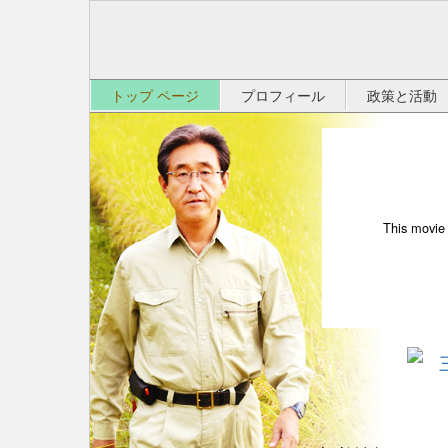
トップ ページ
プロフィール
政策と活動
This movie 