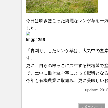
今日は咲きほこった綺麗なレンゲ草を一
した。
「青刈り」したレンゲ草は、大気中の窒
す。
更に、自らの根っこに共生する根粒菌で
で、土中に鋤き込む事によって肥料とな
今年も有機農業に取組み、更に美味しい
update: 2012
« 前のページ