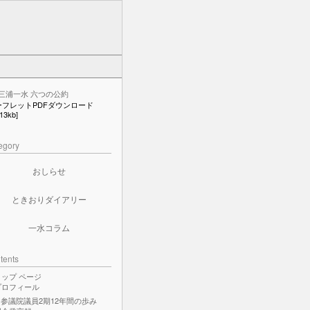
ーフレットPDFダウンロード
213kb]
egory
おしらせ
ときおりダイアリー
一水コラム
tents
トップ ページ
プロフィール
参議院議員2期12年間の歩み