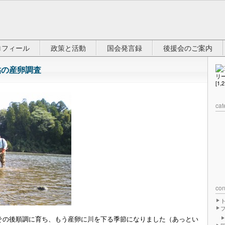
ロフィール
政策と活動
国会発言録
後援会のご案内
 鮎の産卵調査
リ
[1,
cat
con
の後順調に育ち、もう産卵に川を下る季節になりました（あっとい