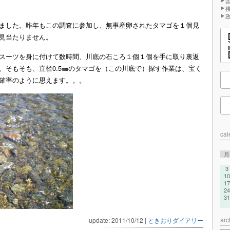
ました。昨年もこの調査に参加し、無事産卵されたタマゴを１個見
見当たりません。
スーツを身に付けて数時間、川底の石ころ１個１個を手に取り裏返
、そもそも、直径0.5㎜のタマゴを（この川底で）探す作業は、宝く
確率のように思えます。。。
cal
月
3
10
17
24
31
arc
update: 2011/10/12
|
ときおりダイアリー