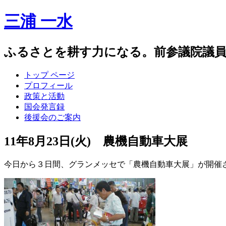
三浦 一水
ふるさとを耕す力になる。前参議院議
トップ ページ
プロフィール
政策と活動
国会発言録
後援会のご案内
11年8月23日(火) 農機自動車大展
今日から３日間、グランメッセで「農機自動車大展」が開催