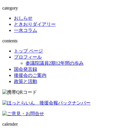
category
おしらせ
ときおりダイアリー
一水コラム
contents
トップ ページ
プロフィール
参議院議員2期12年間の歩み
国会発言録
後援会のご案内
政策と活動
calender